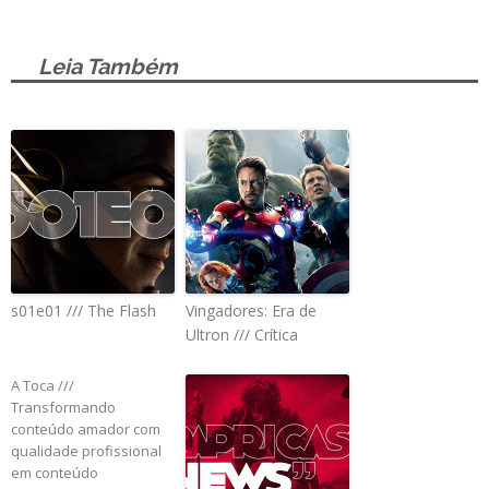
Leia Também
s01e01 /// The Flash
Vingadores: Era de
Ultron /// Crítica
A Toca ///
Transformando
conteúdo amador com
qualidade profissional
em conteúdo