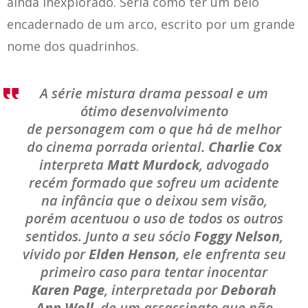
ainda inexplorado. Seria como ter um belo
encadernado de um arco, escrito por um grande
nome dos quadrinhos.
A série mistura drama pessoal e um
ótimo desenvolvimento
de personagem com o que há de melhor
do cinema porrada oriental.
Charlie Cox
interpreta
Matt Murdock
, advogado
recém formado que sofreu um acidente
na infância que o deixou sem visão,
porém acentuou o uso de todos os outros
sentidos. Junto a seu sócio
Foggy Nelson
,
vivido por
Elden Henson
, ele enfrenta seu
primeiro caso para tentar inocentar
Karen Page
, interpretada por
Deborah
Ann Woll
, de um assassinato que não