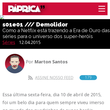
s01e01 /// Demolidor
Como a Netflix está trazendo a Era de Ouro das
séries para o universo dos super-heróis
Séries
12.04.2015
Por
Marton Santos
179
ASSINE NOSSO FEED
Essa última sexta-feira, dia 10 de abril de 2015,
foi um belo dia para quem sempre viveu imerso