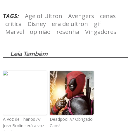
TAGS:
Age of Ultron
Avengers
cenas
crítica
Disney
era de ultron
gif
Marvel
opinião
resenha
Vingadores
Leia Também
A Voz de Thanos ///
Deadpool /// Obrigado
Josh Brolin será a voz
Caos!