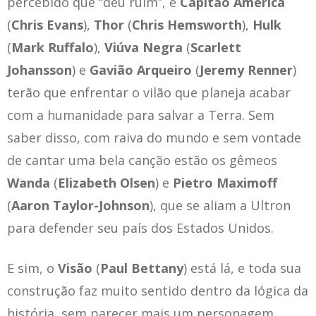
percebido que “deu ruim”, e
Capitão América
(
Chris Evans
),
Thor
(
Chris Hemsworth
),
Hulk
(
Mark Ruffalo
),
Viúva Negra
(
Scarlett
Johansson
) e
Gavião Arqueiro
(
Jeremy Renner
)
terão que enfrentar o vilão que planeja acabar
com a humanidade para salvar a Terra. Sem
saber disso, com raiva do mundo e sem vontade
de cantar uma bela canção estão os gêmeos
Wanda
(
Elizabeth Olsen
) e
Pietro Maximoff
(
Aaron Taylor-Johnson
), que se aliam a Ultron
para defender seu país dos Estados Unidos.
E sim, o
Visão
(
Paul Bettany
) está lá, e toda sua
construção faz muito sentido dentro da lógica da
história, sem parecer mais um personagem