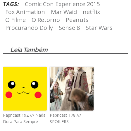
TAGS:
Comic Con Experience 2015
Fox Animation
Mar Waid
netflix
O Filme
O Retorno
Peanuts
Procurando Dolly
Sense 8
Star Wars
Leia Também
Papricast 192 /// Nada
Papricast 178 ///
Dura Para Sempre
SPOILERS