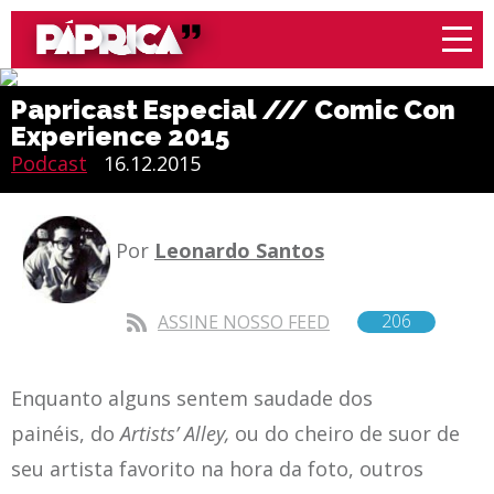
Papricast Especial /// Comic Con
Experience 2015
Podcast
16.12.2015
Por
Leonardo Santos
206
ASSINE NOSSO FEED
Enquanto alguns sentem saudade dos
painéis, do
Artists’ Alley,
ou do cheiro de suor de
seu artista favorito na hora da foto, outros