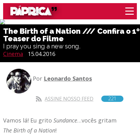
The Birth of a Nation /// Confira o 1º
Teaser do Filme
I pray you sing a new song.
Cinema
15.04.2016
Por
Leonardo Santos
221
ASSINE NOSSO FEED
Vamos lá! Eu grito
Sundance
…vocês gritam
The Birth of a Nation
!