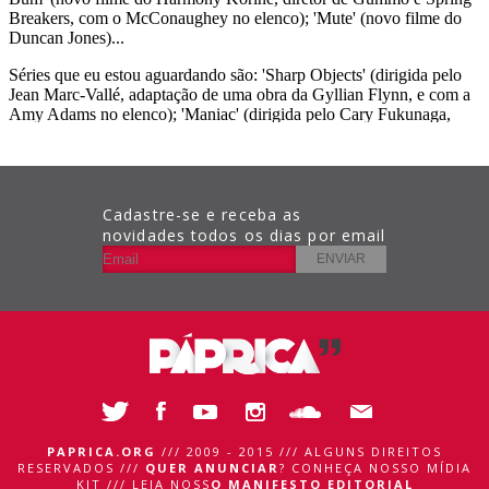
Cadastre-se e receba as
novidades todos os dias por email
PAPRICA.ORG
/// 2009 - 2015 /// ALGUNS DIREITOS
RESERVADOS ///
QUER ANUNCIAR
?
CONHEÇA NOSSO MÍDIA
KIT
///
LEIA NOSS
O MANIFESTO EDITORIAL