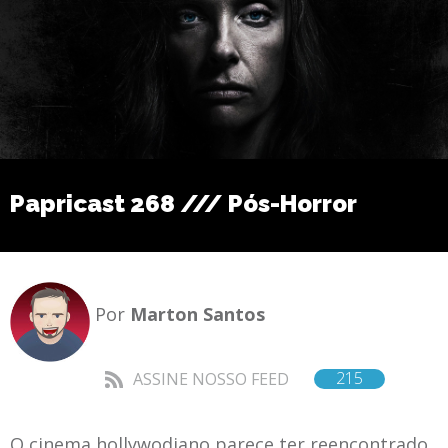
Papricast 268 /// Pós-Horror
Por
Marton Santos
215
ASSINE NOSSO FEED
O cinema hollywodiano parece ter reencontrado