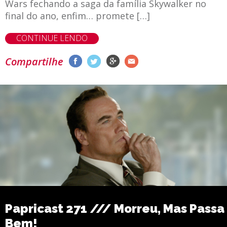
Wars fechando a saga da família Skywalker no
final do ano, enfim… promete […]
CONTINUE LENDO
Compartilhe
Papricast 271 /// Morreu, Mas Passa
Bem!