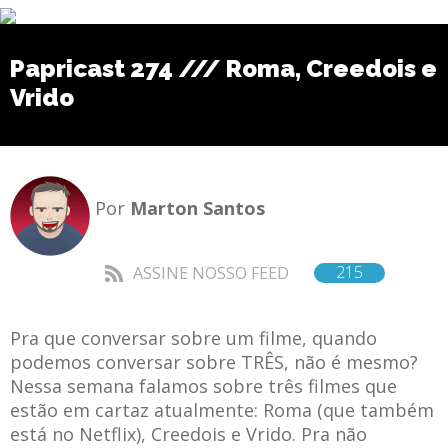
Papricast 274 /// Roma, Creedois e
Vrido
Por
Marton Santos
215
ASSINE NOSSO FEED
Pra que conversar sobre um filme, quando
podemos conversar sobre TRÊS, não é mesmo?
Nessa semana falamos sobre três filmes que
estão em cartaz atualmente: Roma (que também
está no Netflix), Creedois e Vrido. Pra não