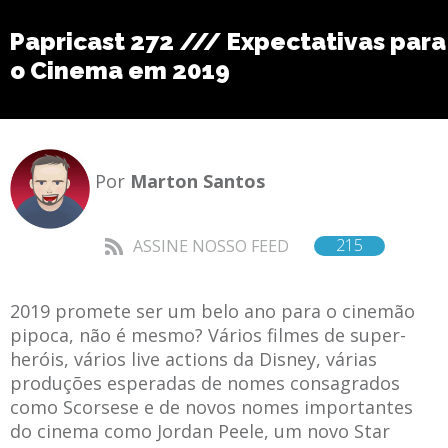
Papricast 272 /// Expectativas para
o Cinema em 2019
Por
Marton Santos
215
ASSINE NOSSO FEED
2019 promete ser um belo ano para o cinemão
pipoca, não é mesmo? Vários filmes de super-
heróis, vários live actions da Disney, várias
produções esperadas de nomes consagrados
como Scorsese e de novos nomes importantes
do cinema como Jordan Peele, um novo Star