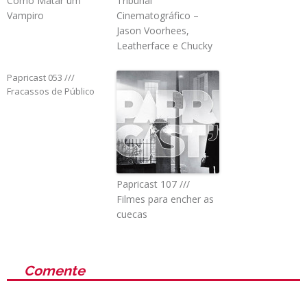
Como Matar um
Tribunal
Vampiro
Cinematográfico –
Jason Voorhees,
Leatherface e Chucky
Papricast 053 ///
Fracassos de Público
Papricast 107 ///
Filmes para encher as
cuecas
Comente