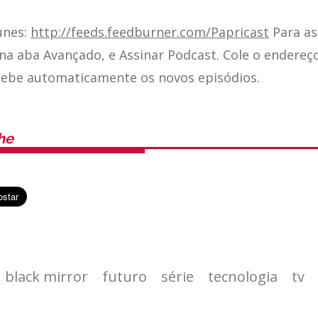
unes:
http://feeds.feedburner.com/Papricast
Para as
 na aba Avançado, e Assinar Podcast. Cole o endereç
cebe automaticamente os novos episódios.
he
black mirror
futuro
série
tecnologia
tv