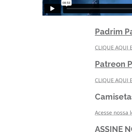
Padrim Pa
CLIQUE AQUI 
Patreon P
CLIQUE AQUI E
Camisetas
Acesse nossa 
ASSINE N