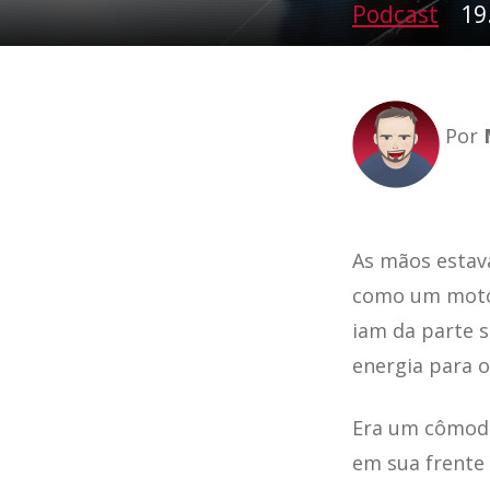
Podcast
19
Por
As mãos estav
como um motor
iam da parte s
energia para o
Era um cômodo
em sua frente