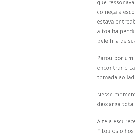
que ressonava 
começa a escor
estava entrea
a toalha pend
pele fria de s
Parou por um m
encontrar o ca
tomada ao lad
Nesse momento
descarga total
A tela escure
Fitou os olhos