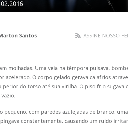
.02.2016
Marton Santos
ASSINE NOSSO FE
am molhadas. Uma veia na têmpora pulsava, bomb
 acelerado. O corpo gelado gerava calafrios atrav
uperior do torso até sua virilha. O piso frio sugava
 vazio.
 pequeno, com paredes azulejadas de branco, uma
 pingava constantemente, causando um ruído irrita