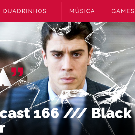
QUADRINHOS
MÚSICA
GAMES
cast 166 /// Black
r