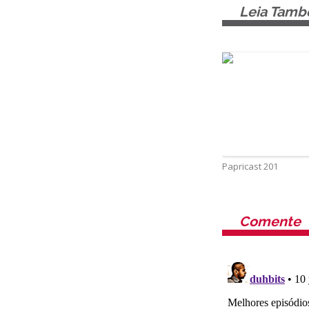
Leia Tam
Papricast 201
Comente