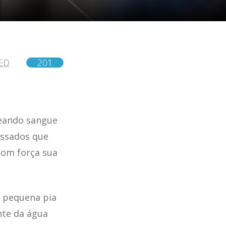
ED
201
eando sangue
essados que
 com força sua
 pequena pia
nte da água