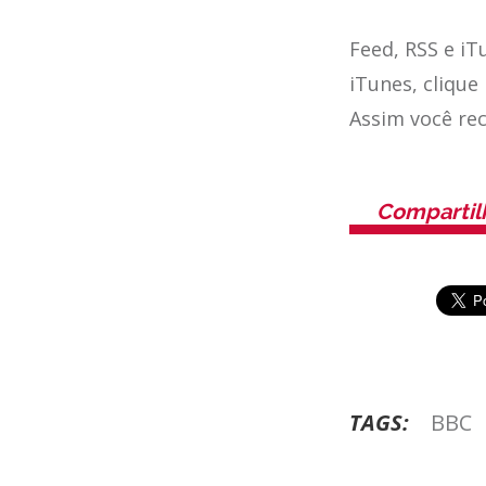
Feed, RSS e iT
iTunes, clique
Assim você re
Compartil
TAGS:
BBC