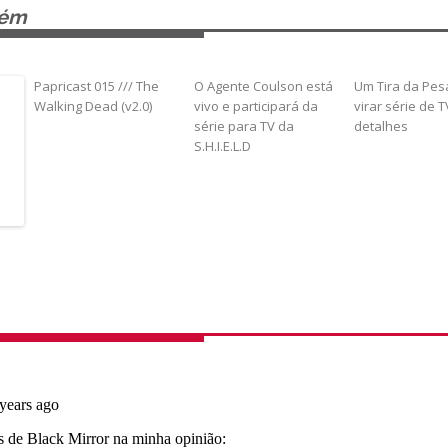
bém
Papricast 015 /// The
O Agente Coulson está
Um Tira da Pes
Walking Dead (v2.0)
vivo e participará da
virar série de T
série para TV da
detalhes
S.H.I.E.L.D