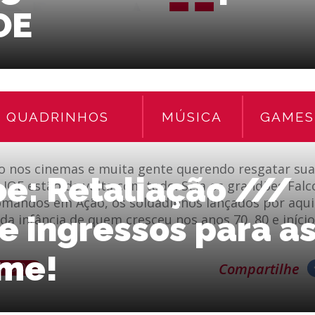
JOE
Marton Santos
ASSINE NOSSO FE
QUADRINHOS
MÚSICA
GAMES
o nos cinemas e muita gente querendo resgatar sua
Joe: Retaliação ///
I. JOE estão de volta com tudo. Seja os grandões Fal
mandos em Ação, os soldadinhos lançados por aqui 
 ingressos para as
da infância de quem cresceu nos anos 70, 80 e iníci
lme!
ENDO
Compartilhe