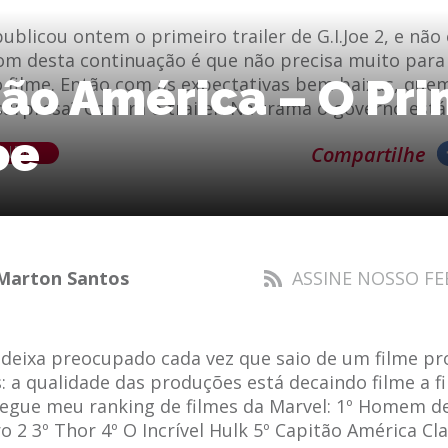
blicou ontem o primeiro trailer de G.I.Joe 2, e não 
m desta continuação é que não precisa muito para
ão América – O Pri
o filme. Então com as expectativas bem baixas, que
urpresa? Confira o trailer. Na trama o governo está
oe
ENDO
Compartilhe
Marton Santos
ASSINE NOSSO FE
deixa preocupado cada vez que saio de um filme pr
: a qualidade das produções está decaindo filme a fi
segue meu ranking de filmes da Marvel: 1º Homem de
2 3º Thor 4º O Incrível Hulk 5º Capitão América Cl