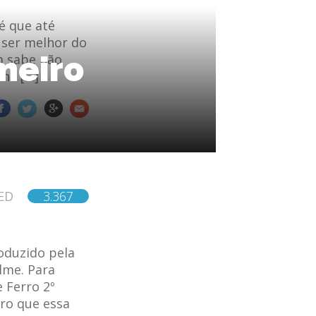
é que até
 ser melhor do
meiro
m sabe não
 na […]
ED
3.367
oduzido pela
lme. Para
 Ferro 2º
aro que essa