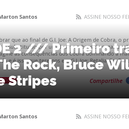
Marton Santos
ASSINE NOSSO FE
rar que ao final de G.I. Joe: A Origem de Cobra, o p
OE 2 /// Primeiro tr
s é substituído por um dos membros da organização
magine as consequências dos Cobra dominando a mai
he Rock, Bruce Wil
do e é isso que teremos em G.I. Joe: Retaliação. Po
 Stripes
ENDO
Compartilhe
Marton Santos
ASSINE NOSSO FE