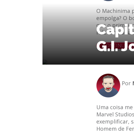
O Machinima pu
empolga? O bo
Capit
que o primeir
role uma boa s
G.I. J
le
e-mail
CONTINUE L
Por
Uma coisa me 
Marvel Studios
exemplificar, 
Homem de Fero 