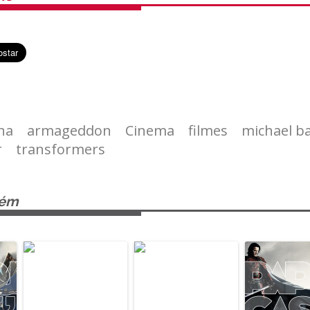
ha
armageddon
Cinema
filmes
michael b
r
transformers
bém