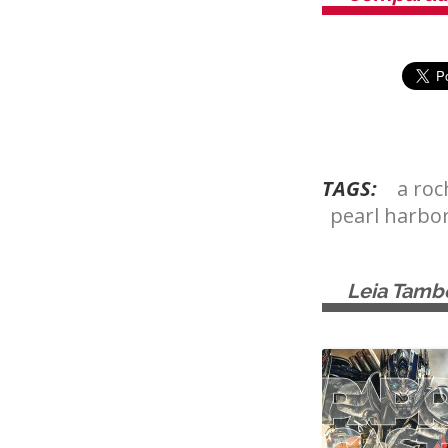
TAGS:
a roc
pearl harbo
Leia Tam