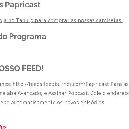
 Papricast
loja no Tanlup para comprar as nossas camisetas
do Programa
OSSO FEED!
unes:
http://feeds.feedburner.com/Papricast
Para as
 na aba Avançado, e Assinar Podcast. Cole o endereç
cebe automaticamente os novos episódios.
he