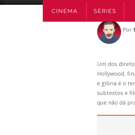
CINEMA
SÉRIES
Por
Um dos direto
Hollywood, fi
e glória é o 
subtextos e fi
que não dá pra