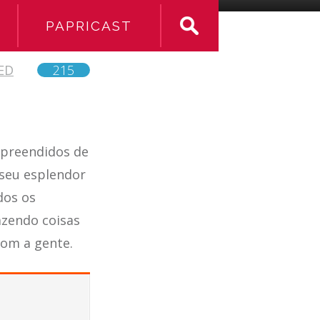
PAPRICAST
ED
215
mpreendidos de
 seu esplendor
dos os
fazendo coisas
com a gente.