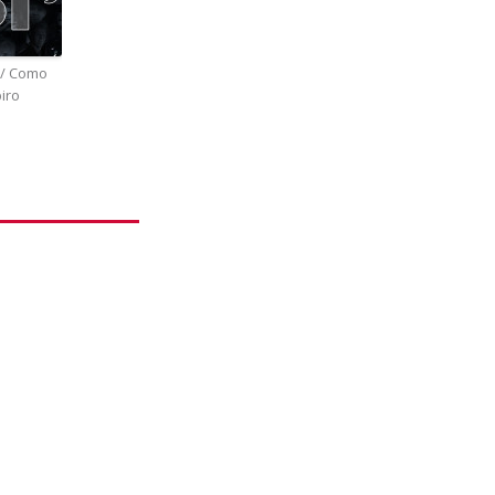
// Como
iro