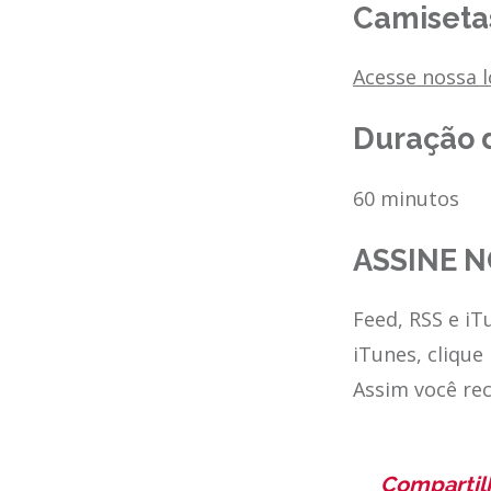
Camisetas
Acesse nossa 
Duração 
60 minutos
ASSINE N
Feed, RSS e iT
iTunes, clique
Assim você re
Compartil