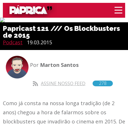
Papricast 121 /// Os Blockbusters
de 2015
Podcast
19.03.2015
Por
Marton Santos
278
ASSINE NOSSO FEED
Como já consta na nossa longa tradição (de 2
anos) chegou a hora de falarmos sobre os
blockbusters que invadirão o cinema em 2015. De