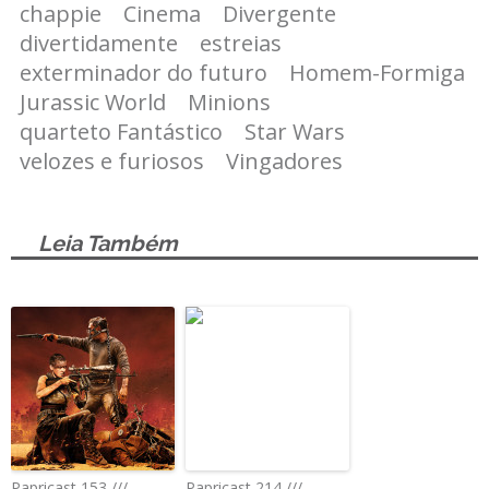
chappie
Cinema
Divergente
divertidamente
estreias
exterminador do futuro
Homem-Formiga
Jurassic World
Minions
quarteto Fantástico
Star Wars
velozes e furiosos
Vingadores
Leia Também
Papricast 153 ///
Papricast 214 ///