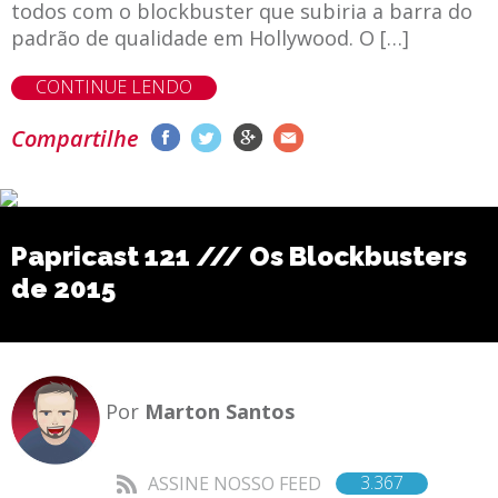
todos com o blockbuster que subiria a barra do
padrão de qualidade em Hollywood. O […]
CONTINUE LENDO
Compartilhe
Papricast 121 /// Os Blockbusters
de 2015
Por
Marton Santos
3.367
ASSINE NOSSO FEED