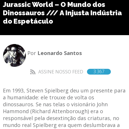
Jurassic World – O Mundo dos
Dinossauros /// A Injusta Indústria
do Espetáculo
Por
Leonardo Santos
3.367
ASSINE NOSSO FEED
Em 1993, Steven Spielberg deu um presente para
a humanidade: ele trouxe de volta os
dinossauros. Se nas telas o visionário John
Hammond (Richard Attenborough) era o
responsável pela desextinção das criaturas, no
mundo real Spielberg era quem deslumbrava a