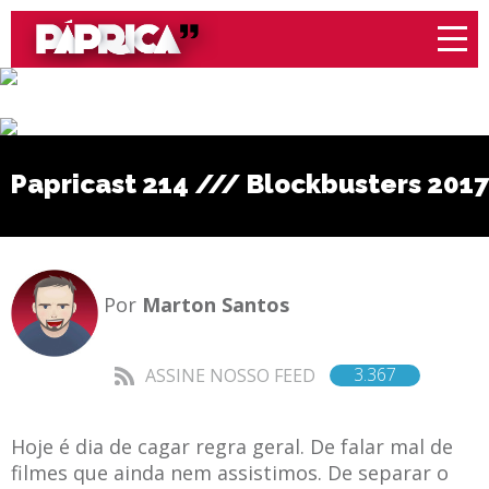
Papricast 214 /// Blockbusters 2017
Por
Marton Santos
3.367
ASSINE NOSSO FEED
Hoje é dia de cagar regra geral. De falar mal de
filmes que ainda nem assistimos. De separar o