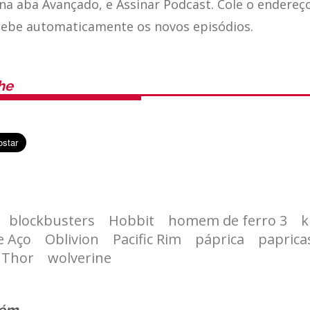
 na aba Avançado, e Assinar Podcast. Cole o endereç
cebe automaticamente os novos episódios.
he
blockbusters
Hobbit
homem de ferro 3
k
 Aço
Oblivion
Pacific Rim
páprica
paprica
Thor
wolverine