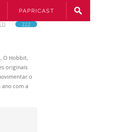
PAPRICAST
ED
222
, O Hobbit,
s originais
movimentar o
te ano com a