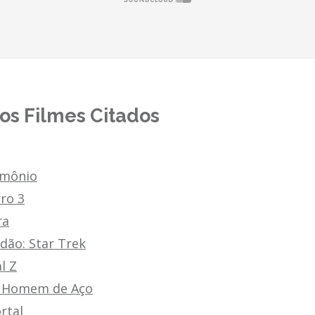
dos Filmes Citados
emônio
ro 3
ra
dão: Star Trek
l Z
 Homem de Aço
rtal