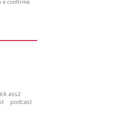
o e confirme.
ick ass2
st
podcast