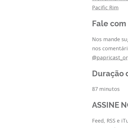
Pacific Rim
Fale com
Nos mande sug
nos comentári
@papricast_o
Duração 
87 minutos
ASSINE N
Feed, RSS e iT