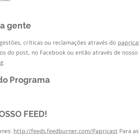
 a gente
estões, críticas ou reclamações através do
papric
os do post, no Facebook ou então através de nosso 
rg
.
do Programa
OSSO FEED!
unes:
http://feeds.feedburner.com/Papricast
Para as