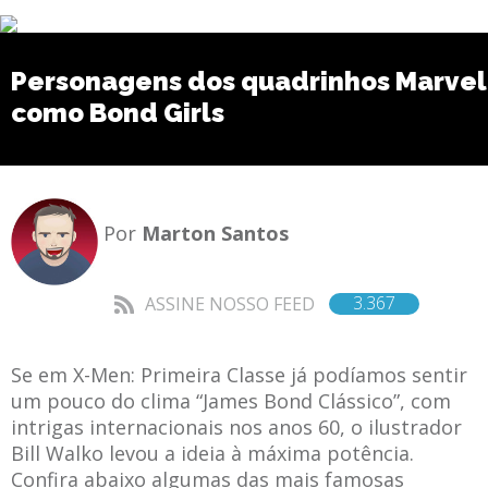
Personagens dos quadrinhos Marvel
como Bond Girls
Por
Marton Santos
3.367
ASSINE NOSSO FEED
Se em X-Men: Primeira Classe já podíamos sentir
um pouco do clima “James Bond Clássico”, com
intrigas internacionais nos anos 60, o ilustrador
Bill Walko levou a ideia à máxima potência.
Confira abaixo algumas das mais famosas