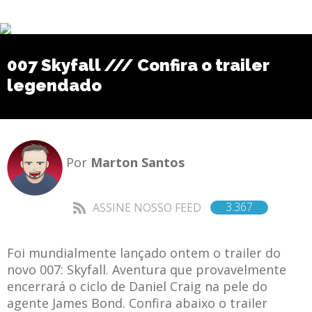
007 Skyfall /// Confira o trailer
legendado
Por
Marton Santos
3.367
ASSINE NOSSO FEED
Foi mundialmente lançado ontem o trailer do
novo 007: Skyfall. Aventura que provavelmente
encerrará o ciclo de Daniel Craig na pele do
agente James Bond. Confira abaixo o trailer