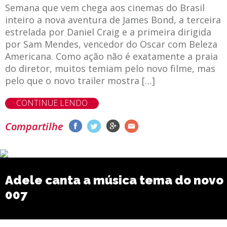
Semana que vem chega aos cinemas do Brasil
inteiro a nova aventura de James Bond, a terceira
estrelada por Daniel Craig e a primeira dirigida
por Sam Mendes, vencedor do Oscar com Beleza
Americana. Como ação não é exatamente a praia
do diretor, muitos temiam pelo novo filme, mas
pelo que o novo trailer mostra […]
CONTINUE LENDO
Compartilhe
Adele canta a música tema do novo
007