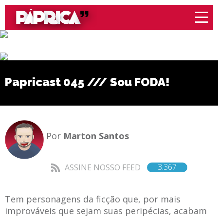
Papricast 045 /// Sou FODA!
Por
Marton Santos
3.367
ASSINE NOSSO FEED
Tem personagens da ficção que, por mais
improváveis que sejam suas peripécias, acabam