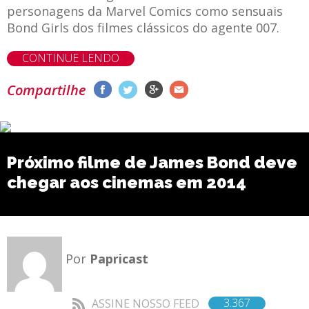
personagens da Marvel Comics como sensuais
Bond Girls dos filmes clássicos do agente 007.
CONTINUE LENDO
Compartilhe
Próximo filme de James Bond deve
chegar aos cinemas em 2014
Por
Papricast
3.367
ASSINE NOSSO FEED