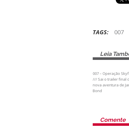
TAGS:
007
Leia Tam
007 – Operação Skyf
/// Sai o trailer final 
nova aventura de J
Bond
Comente