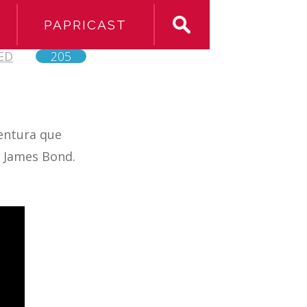
PAPRICAST
ED
205
ventura que
e James Bond.