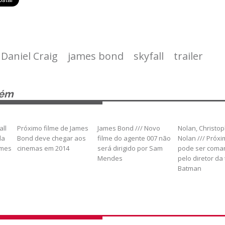
Daniel Craig
james bond
skyfall
trailer
bém
all
Próximo filme de James
James Bond /// Novo
Nolan, Christo
da
Bond deve chegar aos
filme do agente 007 não
Nolan /// Próxi
ames
cinemas em 2014
será dirigido por Sam
pode ser com
Mendes
pelo diretor da 
Batman