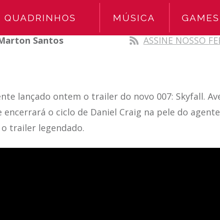
QUADRINHOS
MÚSICA
GAMES
Marton Santos
ASSINE NOSSO FE
te lançado ontem o trailer do novo 007: Skyfall. A
encerrará o ciclo de Daniel Craig na pele do agent
 o trailer legendado.