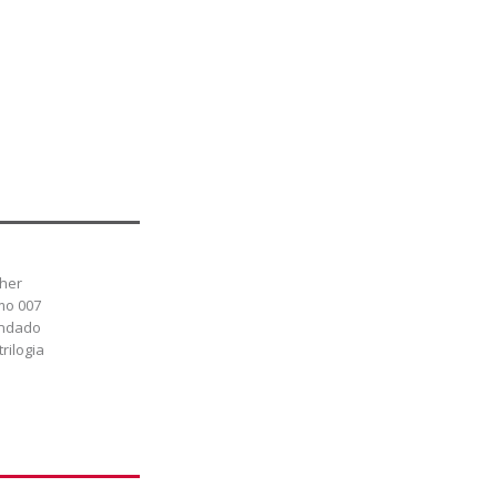
pher
mo 007
andado
trilogia