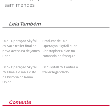
sam mendes
Leia Também
007 – Operação Skyfall
Produtor de 007 –
/// Sai o trailer final da
Operação Skyfall quer
nova aventura de James
Christopher Nolan no
Bond
comando da franquia
007 – Operação Skyfall
007 Skyfall /// Confira o
/// Filme é o mais visto
trailer legendado
da história do Reino
Unido
Comente