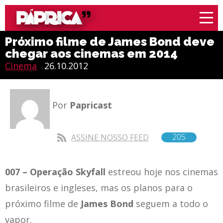
Próximo filme de James Bond deve
chegar aos cinemas em 2014
Cinema
26.10.2012
Por
Papricast
205
ASSINE NOSSO FEED
007 – Operação Skyfall
estreou hoje nos cinemas
brasileiros e ingleses, mas os planos para o
próximo filme de
James Bond
seguem a todo o
vapor.