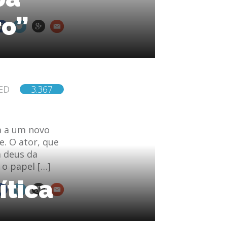
ro”
ED
3.367
a a um novo
e. O ator, que
m deus da
 o papel […]
ítica