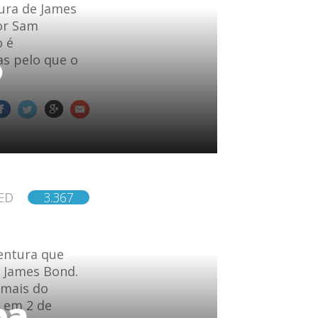
ura de James
por Sam
o é
o
as pelo que o
ED
3.367
ventura que
e James Bond.
 mais do
ba
i em 2 de