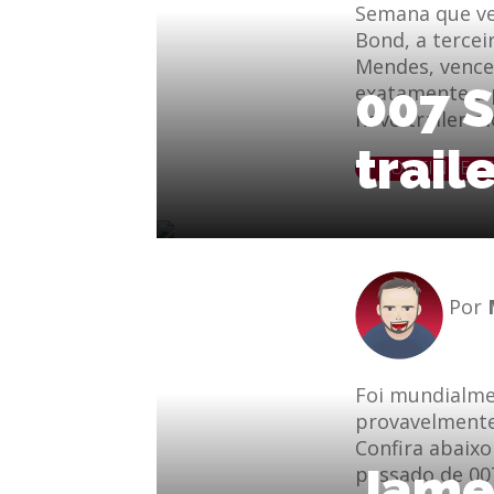
Semana que ve
Bond, a tercei
Mendes, vence
007 S
exatamente a p
novo trailer m
trail
le
e-mail
CONTINUE L
Por
Foi mundialmen
provavelmente 
Confira abaixo
James
passado de 007