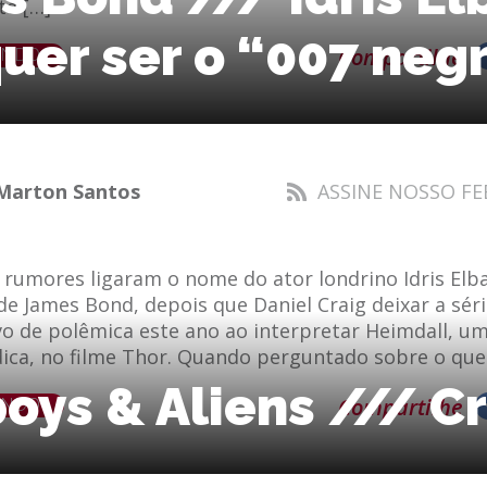
e […]
uer ser o “007 neg
ENDO
Compartilhe
Marton Santos
ASSINE NOSSO FE
rumores ligaram o nome do ator londrino Idris Elb
 de James Bond, depois que Daniel Craig deixar a séri
lvo de polêmica este ano ao interpretar Heimdall, u
ica, no filme Thor. Quando perguntado sobre o que
ys & Aliens /// Cr
ENDO
Compartilhe