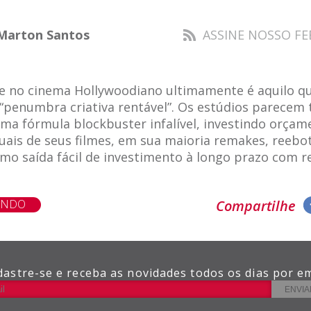
Marton Santos
ASSINE NOSSO FE
e no cinema Hollywoodiano ultimamente é aquilo q
“penumbra criativa rentável”. Os estúdios parecem 
uma fórmula blockbuster infalível, investindo orça
suais de seus filmes, em sua maioria remakes, reeb
mo saída fácil de investimento à longo prazo com r
]
ENDO
Compartilhe
dastre-se e receba as novidades todos os dias por em