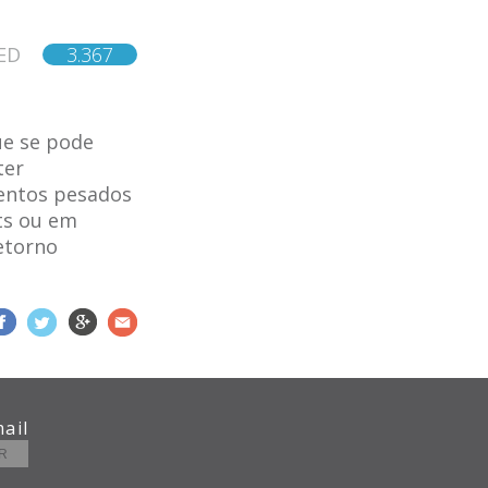
ED
3.367
ue se pode
ter
mentos pesados
ots ou em
etorno
ail