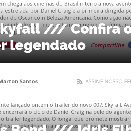
m chega aos cinemas do Brasil inteiro a nova avent
ra estrelada por Daniel Craig e a primeira dirigida 
dor do Oscar com Beleza Americana. Como ação nã
kyfall /// Confira 
raia do diretor, muitos temiam pelo novo filme, m
ostra […]
er legendado
ENDO
Compartilhe
Marton Santos
ASSINE NOSSO FE
te lançado ontem o trailer do novo 007: Skyfall. A
encerrará o ciclo de Daniel Craig na pele do agent
 o trailer legendado. O longa, que promete mostrar
 Bond /// Idris El
 e sua relação com a misteriosa M, estréia por aqu