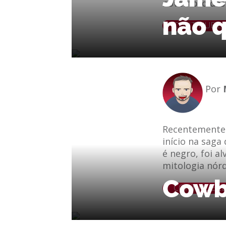
novembro dest
não q
le
e-mail
CONTINUE L
Por
Recentemente 
início na saga
é negro, foi a
mitologia nórd
Cowbo
le
e-mail
CONTINUE L