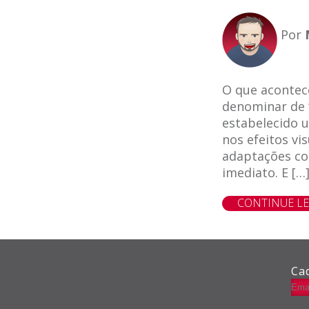
Por
O que acontec
denominar de 
estabelecido 
nos efeitos vi
adaptações co
imediato. E […
le
e-mail
CONTINUE L
Ca