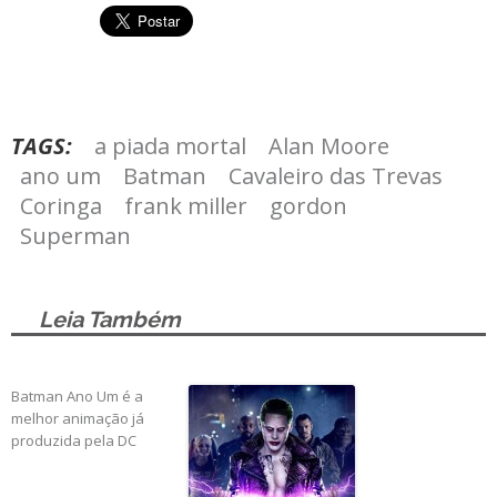
TAGS:
a piada mortal
Alan Moore
ano um
Batman
Cavaleiro das Trevas
Coringa
frank miller
gordon
Superman
Leia Também
Batman Ano Um é a
melhor animação já
produzida pela DC