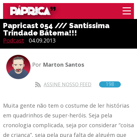
Papricast 054 /// Santíssima
Trindade Bátema!!!
Podcast
04.09.2013
Por
Marton Santos
198
ASSINE NOSSO FEED
Muita gente não tem o costume de ler histórias
em quadrinhos de super-heróis. Seja pela
cronologia complicada, seja por considerar “coisa
de criança”, seja pela pura falta de alguém que