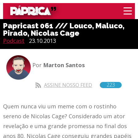
Papricast 061 /// Louco, Maluco,
Pirado, Nicolas Cage
Podcast
23.10.2013
Por
Marton Santos
223
ASSINE NOSSO FEED
Quem nunca viu um meme com o rostinho
sereno de Nicolas Cage? Considerado um ator
revelação e uma grande promessa no final dos
anos 80, Nicolas Cage conseguiu grandes papéis