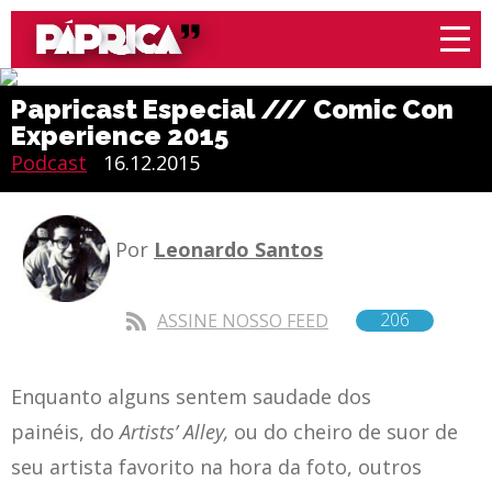
Papricast Especial /// Comic Con
Experience 2015
Podcast
16.12.2015
Por
Leonardo Santos
206
ASSINE NOSSO FEED
Enquanto alguns sentem saudade dos
painéis, do
Artists’ Alley,
ou do cheiro de suor de
seu artista favorito na hora da foto, outros