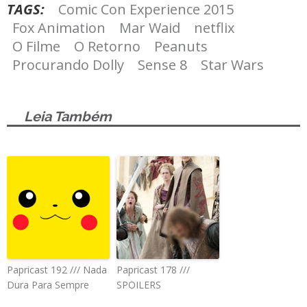
TAGS:
Comic Con Experience 2015
Fox Animation
Mar Waid
netflix
O Filme
O Retorno
Peanuts
Procurando Dolly
Sense 8
Star Wars
Leia Também
Papricast 192 /// Nada
Papricast 178 ///
Dura Para Sempre
SPOILERS