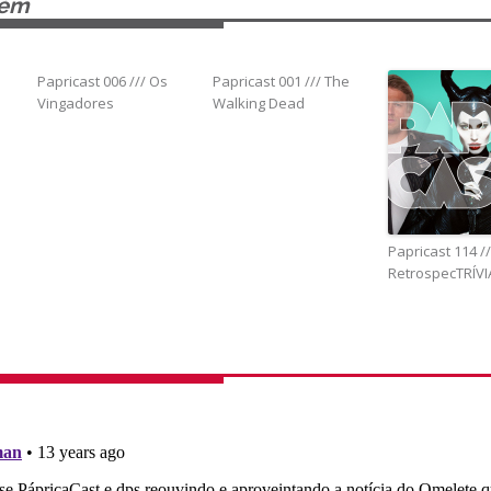
bém
Papricast 006 /// Os
Papricast 001 /// The
Vingadores
Walking Dead
Papricast 114 //
RetrospecTRÍVI