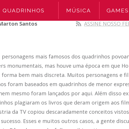
QUADRINHOS
MÚSICA
GAMES
Marton Santos
ASSINE NOSSO FE
s personagens mais famosos dos quadrinhos povoa
ers monumentais, mas houve uma época em que Ho
e forma bem mais discreta. Muitos personagens e f
nos foram baseados em quadrinhos de menor expres
 nem mesmo foram lançados por aqui. Além disso ex
nhos plagiaram os livros que deram origem aos fil
stria da TV copiou descaradamente conceitos visto
sucesso. Esses e muitos outros casos, a gente disc