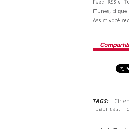
Feed, RSS e iT
iTunes, clique
Assim você re
Compartil
TAGS:
Cine
papricast