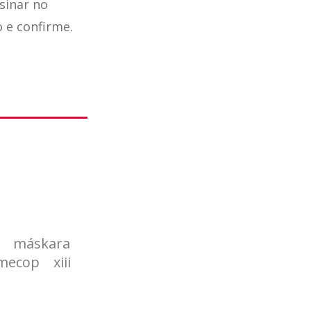
sinar no
o e confirme.
máskara
imecop
xiii