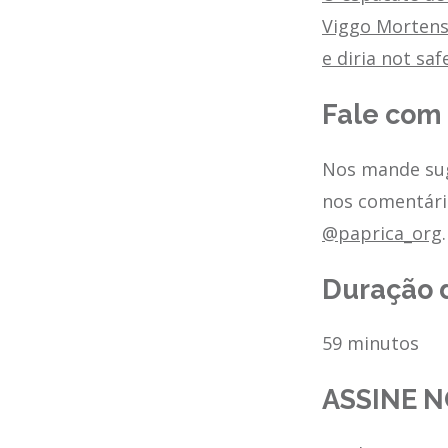
Viggo Mortense
e diria not safe
Fale com
Nos mande sug
nos comentári
@paprica_org
.
Duração 
59 minutos
ASSINE N