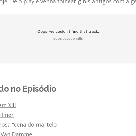
oje. Dê o play e venha folhear gibis antigos com a g
o no Episódio
m XIII
ilmer
mosa “cena do martelo”
e Van Damme