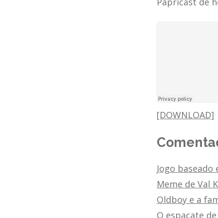
Papricast de h
[DOWNLOAD]
Comentad
Jogo baseado e
Meme de Val K
Oldboy e a fa
O espacate d