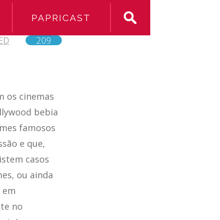
PAPRICAST
ED
209
m os cinemas
llywood bebia
ilmes famosos
são e que,
istem casos
mes, ou ainda
s em
ute no