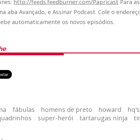
unes:
http://feeds.feedburner.com/Papricast
Para as
 na aba Avançado, e Assinar Podcast. Cole o endereç
cebe automaticamente os novos episódios.
he
ma
fábulas
homens de preto
howard
hq's
quadrinhos
super-herói
tartarugas ninja
t