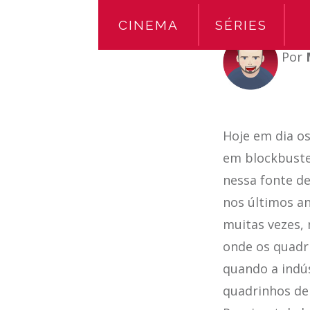
CINEMA
SÉRIES
Por
Hoje em dia o
em blockbust
nessa fonte d
nos últimos a
muitas vezes,
onde os quadri
quando a indú
quadrinhos de 