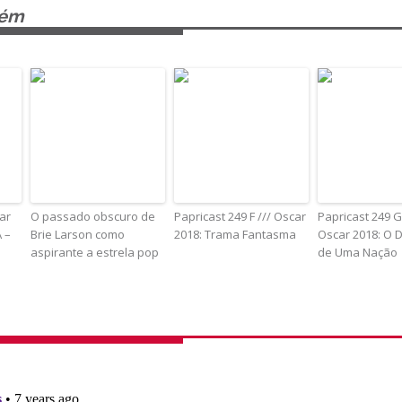
bém
ar
O passado obscuro de
Papricast 249 F /// Oscar
Papricast 249 G
 –
Brie Larson como
2018: Trama Fantasma
Oscar 2018: O 
aspirante a estrela pop
de Uma Nação