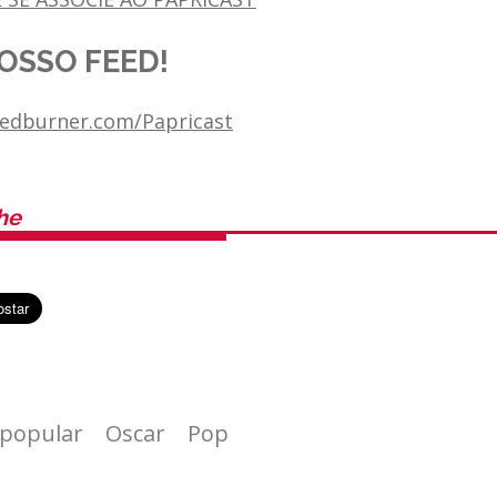
OSSO FEED!
feedburner.com/Papricast
he
 popular
Oscar
Pop