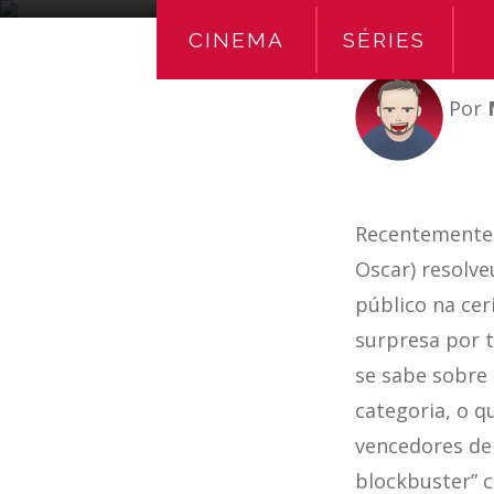
CINEMA
SÉRIES
Por
Recentemente 
Oscar) resolv
público na ce
surpresa por t
se sabe sobre 
categoria, o 
vencedores de 
blockbuster” c