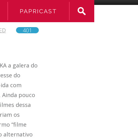
PAPRICAST
ED
401
KA a galera do
resse do
bida com
. Ainda pouco
filmes dessa
eriam os
rmo “filme
 alternativo