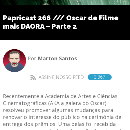
Papricast 266 /// Oscar de Filme
mais DAORA – Parte 2
Por
Marton Santos
3.367
ASSINE NOSSO FEED
Recentemente a Academia de Artes e Ciências
Cinematográficas (AKA a galera do Oscar)
resolveu promover algumas mudanças para
renovar o interesse do público na cerimônia de
entrega dos prêmios. Uma delas foi recebida