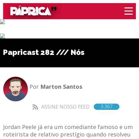
Papricast 282 /// Nós
Por
Marton Santos
3.367
ASSINE NOSSO FEED
Jordan Peele já era um comediante famoso e um
roteirista de relativo prestígio quando resolveu