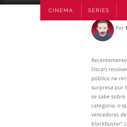
CINEMA
SÉRIES
Por
Recentemente 
Oscar) resolv
público na ce
surpresa por t
se sabe sobre 
categoria, o 
vencedores de 
blockbuster” c