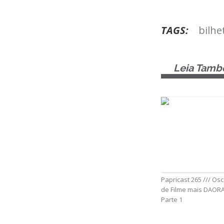
TAGS:
bilhe
Leia Tam
Papricast 265 /// Osc
de Filme mais DAORA
Parte 1