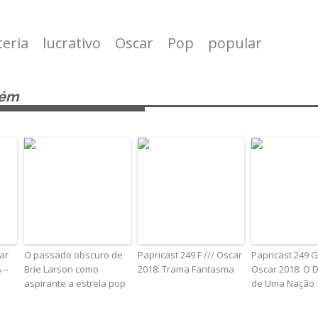
teria
lucrativo
Oscar
Pop
popular
bém
ar
O passado obscuro de
Papricast 249 F /// Oscar
Papricast 249 G
 –
Brie Larson como
2018: Trama Fantasma
Oscar 2018: O 
aspirante a estrela pop
de Uma Nação