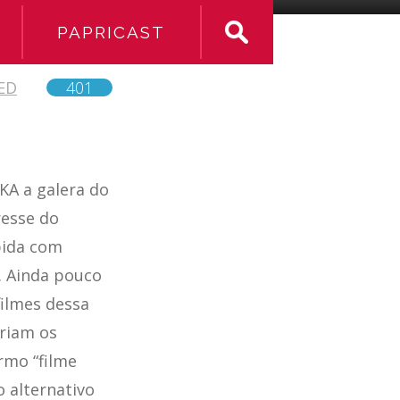
PAPRICAST
ED
401
KA a galera do
resse do
bida com
. Ainda pouco
filmes dessa
eriam os
rmo “filme
 alternativo